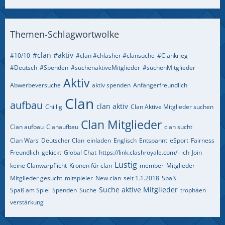
Themen-Schlagwortwolke
#clan #aktiv
#10/10
#clan #chlasher #clansuche
#Clankrieg
#Deutsch
#Spenden
#suchenaktiveMitglieder
#suchenMitglieder
Aktiv
Abwerbeversuche
aktiv spenden
Anfängerfreundlich
Clan
aufbau
clan aktiv
Chillig
Clan Aktive Mitglieder suchen
Clan Mitglieder
Clan aufbau
Clanaufbau
clan sucht
Clan Wars
Deutscher Clan
einladen
Englisch
Entspannt
eSport
Fairness
Freundlich
gekickt
Global Chat
https://link.clashroyale.com/i
ich
Join
Lustig
keine Clanwarpflicht
Kronen für clan
member
Mitglieder
Mitglieder gesucht
mitspieler
New clan
seit 1.1.2018
Spaß
Suche aktive Mitglieder
Spaß am Spiel
Spenden
Suche
trophäen
verstärkung