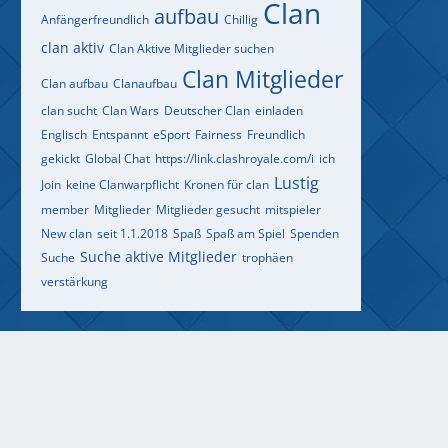
Clan
aufbau
Anfängerfreundlich
Chillig
clan aktiv
Clan Aktive Mitglieder suchen
Clan Mitglieder
Clan aufbau
Clanaufbau
clan sucht
Clan Wars
Deutscher Clan
einladen
Englisch
Entspannt
eSport
Fairness
Freundlich
gekickt
Global Chat
https://link.clashroyale.com/i
ich
Lustig
Join
keine Clanwarpflicht
Kronen für clan
member
Mitglieder
Mitglieder gesucht
mitspieler
New clan
seit 1.1.2018
Spaß
Spaß am Spiel
Spenden
Suche aktive Mitglieder
Suche
trophäen
verstärkung