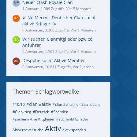
Neuer Clash Royale Clan
1 Antwort, 1.909 Zugriffe, Vor 5 Monaten
⚔️ No Mercy – Deutscher Clan sucht
aktive Krieger! ⚔️
0 Antworten, 3.300 Zugriffe, Vor 9 Monaten
Wir suchen Clanmitglieder bzw co
Anführer
0 Antworten, 1.507 Zugriffe, Vor 6 Monaten
Despotie sucht Aktive Member
0 Antworten, 10.611 Zugriffe, Vor 2 Jahren
Themen-Schlagwortwolke
#clan #aktiv
#10/10
#clan #chlasher #clansuche
#Clankrieg
#Deutsch
#Spenden
#suchenaktiveMitglieder
#suchenMitglieder
Aktiv
Abwerbeversuche
aktiv spenden