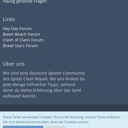
Häufig gestellte Fragen
Links
Hay Day Forum
Boom Beach Forum
Clash of Clans Forum
Brawl Stars Forum
Über uns
Wir sind eine deutsche Spieler Community
des Spiels Clash Royale. Bei uns findest du
jede Menge hilfreicher Tipps, anhand
derer du deine Erfahrung über das Spiel
aufbauen kannst.
Diese Seite ist nicht mit dem
Impressum
Datenschutz
Diese Seite verwendet Cookies. Durch die Nutzung unserer Seite erklären
Unternehmen
Supercell
assoziiert
Nutzungsbestimmungen
Sie sich damit einverstanden, dass wir Cookies setzen.
Community-Software:
WoltLab