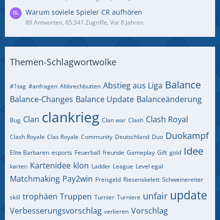
Warum soviele Spieler CR aufhören
89 Antworten, 65.341 Zugriffe, Vor 8 Jahren
Themen-Schlagwortwolke
Balance
Abstieg aus Liga
#1tag
#anfragen
Abbrechbutten
Balance-Changes
Balance Update
Balanceänderung
clankrieg
Clan
Clash Royal
Bug
Clan war
Clash
Duokampf
Clash Royale
Clas Royale
Community
Deutschland
Duo
Idee
Elite Barbaren
esports
Feuerball
freunde
Gameplay
Gift
gold
Kartenidee
klon
karten
Ladder
League
Level egal
Matchmaking
Pay2win
Preisgeld
Riesenskelett
Schweinereiter
update
unfair
trophäen
Truppen
skill
Turnier
Turniere
Verbesserungsvorschlag
Vorschlag
verlieren