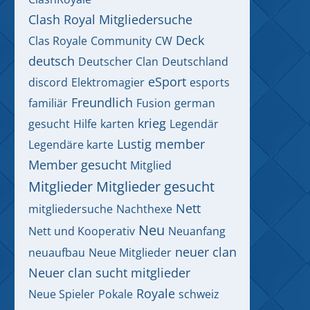
Clash Royal Mitgliedersuche
Deck
Clas Royale
Community
CW
deutsch
Deutscher Clan
Deutschland
eSport
discord
Elektromagier
esports
Freundlich
familiär
Fusion
german
krieg
gesucht
Hilfe
karten
Legendär
Lustig
member
Legendäre karte
Member gesucht
Mitglied
Mitglieder
Mitglieder gesucht
Nett
mitgliedersuche
Nachthexe
Neu
Nett und Kooperativ
Neuanfang
neuer clan
neuaufbau
Neue Mitglieder
Neuer clan sucht mitglieder
Royale
Neue Spieler
Pokale
schweiz