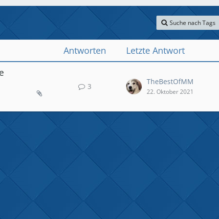
Suche nach Tags
Antworten
Letzte Antwort
e
TheBestOfMM
3
22. Oktober 2021