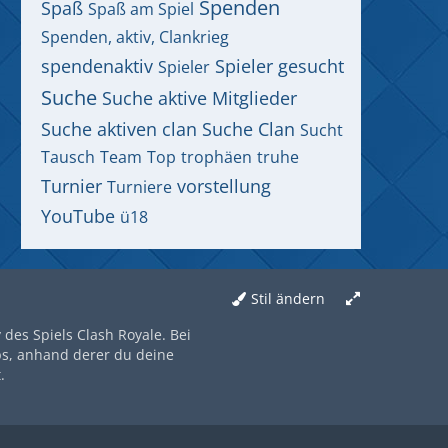
Spenden
Spaß
Spaß am Spiel
Spenden, aktiv, Clankrieg
spendenaktiv
Spieler gesucht
Spieler
Suche
Suche aktive Mitglieder
Suche aktiven clan
Suche Clan
Sucht
Tausch
Team
Top
trophäen
truhe
Turnier
vorstellung
Turniere
YouTube
ü18
Stil ändern
des Spiels Clash Royale. Bei
ps, anhand derer du deine
.