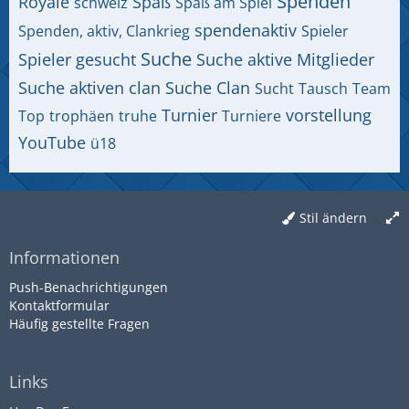
Spenden
Royale
Spaß
schweiz
Spaß am Spiel
spendenaktiv
Spenden, aktiv, Clankrieg
Spieler
Suche
Spieler gesucht
Suche aktive Mitglieder
Suche aktiven clan
Suche Clan
Sucht
Tausch
Team
Turnier
vorstellung
Top
trophäen
truhe
Turniere
YouTube
ü18
Stil ändern
Informationen
Push-Benachrichtigungen
Kontaktformular
Häufig gestellte Fragen
Links