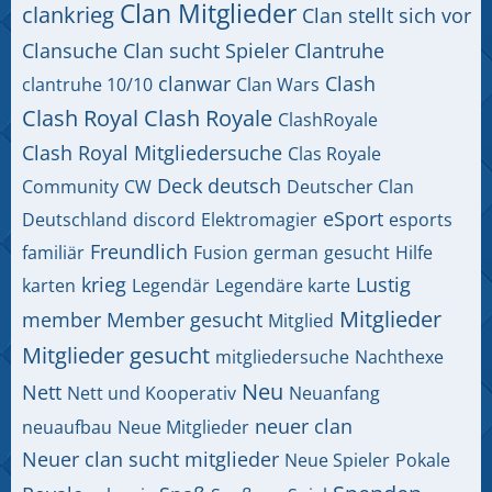
Clan Mitglieder
clankrieg
Clan stellt sich vor
Clansuche
Clan sucht Spieler
Clantruhe
clanwar
Clash
clantruhe 10/10
Clan Wars
Clash Royal
Clash Royale
ClashRoyale
Clash Royal Mitgliedersuche
Clas Royale
Deck
deutsch
Community
CW
Deutscher Clan
eSport
Deutschland
discord
Elektromagier
esports
Freundlich
familiär
Fusion
german
gesucht
Hilfe
krieg
Lustig
karten
Legendär
Legendäre karte
Mitglieder
member
Member gesucht
Mitglied
Mitglieder gesucht
mitgliedersuche
Nachthexe
Neu
Nett
Nett und Kooperativ
Neuanfang
neuer clan
neuaufbau
Neue Mitglieder
Neuer clan sucht mitglieder
Neue Spieler
Pokale