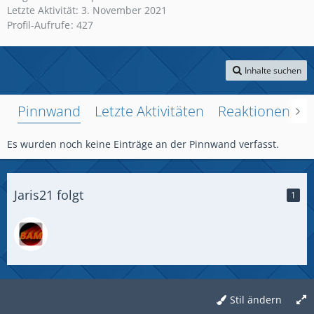
Letzte Aktivität:
3. November 2021
Profil-Aufrufe
427
Inhalte suchen
Pinnwand
Letzte Aktivitäten
Reaktionen
Ü
Es wurden noch keine Einträge an der Pinnwand verfasst.
Jaris21 folgt
1
Stil ändern