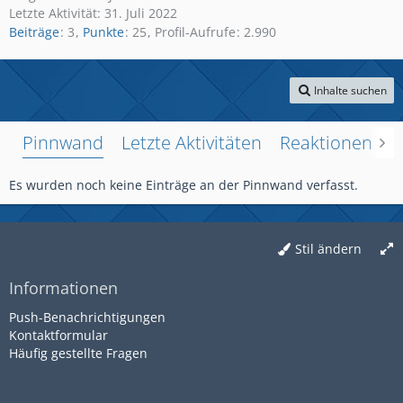
Letzte Aktivität:
31. Juli 2022
Beiträge
3
Punkte
25
Profil-Aufrufe
2.990
Inhalte suchen
Pinnwand
Letzte Aktivitäten
Reaktionen
Ü
Es wurden noch keine Einträge an der Pinnwand verfasst.
Stil ändern
Informationen
Push-Benachrichtigungen
Kontaktformular
Häufig gestellte Fragen