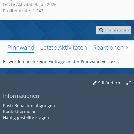
Letzte Aktivität:
9. Juli 2026
Profil-Aufrufe
1.243
Inhalte suchen
Pinnwand
Letzte Aktivitäten
Reaktionen
Ü
Es wurden noch keine Einträge an der Pinnwand verfasst.
Stil ändern
Informationen
Push-Benachrichtigungen
Kontaktformular
Häufig gestellte Fragen