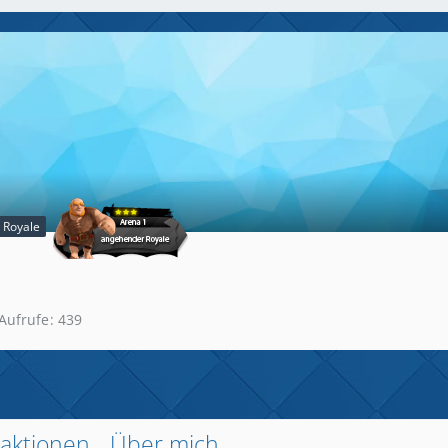
 Royale
-Aufrufe
439
aktionen
Über mich