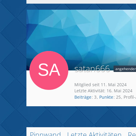
satan666
angehender
Mitglied seit 11. Mai 2024
Letzte Aktivität:
16. Mai 2024
Beiträge
3
Punkte
25
Profil
Pinnwand
Letzte Aktivitäten
Re