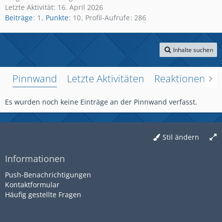
Letzte Aktivität:
16. April 2026
Beiträge
1
Punkte
10
Profil-Aufrufe
286
Inhalte suchen
Pinnwand
Letzte Aktivitäten
Reaktionen
Ü
Es wurden noch keine Einträge an der Pinnwand verfasst.
Stil ändern
Informationen
Push-Benachrichtigungen
Kontaktformular
Häufig gestellte Fragen