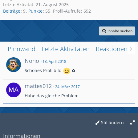
Letzte Aktivität:
21. August 2025
Beiträge
9
Punkte
55
Profil-Aufrufe
692
Inhalte suchen
Pinnwand
Letzte Aktivitäten
Reaktionen
Ü
Nono
13. April 2018
Schönes Profilbild
✿
mattes012
24. März 2017
Habe das gleiche Problem
Stil ändern
Informationen