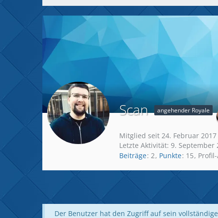
Scan
angehender Royale
Mitglied seit 24. Februar 2017
Letzte Aktivität:
9. September 
Beiträge
2
Punkte
15
Profil
Der Benutzer hat den Zugriff auf sein vollständige