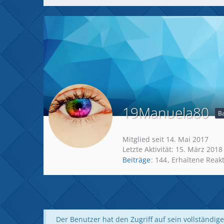
19Manuela80
B
Mitglied seit 14. Mai 2017
Letzte Aktivität:
15. März 2018
Beiträge
144
Erhaltene Reak
Der Benutzer hat den Zugriff auf sein vollständige