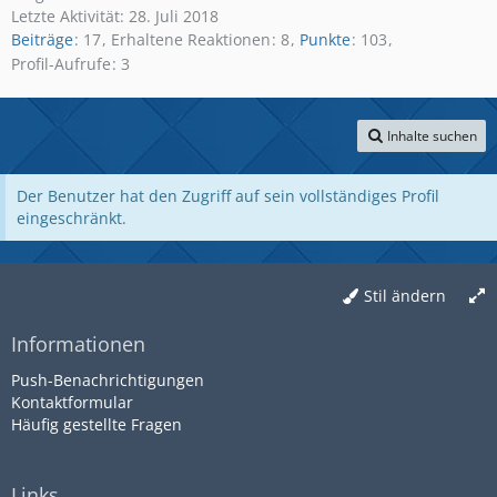
Letzte Aktivität:
28. Juli 2018
Beiträge
17
Erhaltene Reaktionen
8
Punkte
103
Profil-Aufrufe
3
Inhalte suchen
Der Benutzer hat den Zugriff auf sein vollständiges Profil
eingeschränkt.
Stil ändern
Informationen
Push-Benachrichtigungen
Kontaktformular
Häufig gestellte Fragen
Links