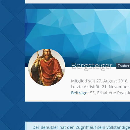
Bergsteiger
Zauberl
Mitglied seit 27. August 2018
Letzte Aktivität:
21. November
Beiträge
53
Erhaltene Reakt
Der Benutzer hat den Zugriff auf sein vollständige