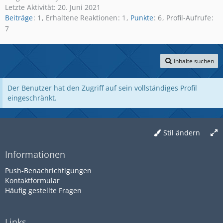
Letzte Aktivität:
20. Juni 2021
Beiträge
1
Erhaltene Reaktionen
1
Punkte
6
Profil-Aufrufe
7
Inhalte suchen
Der Benutzer hat den Zugriff auf sein vollständiges Profil
eingeschränkt.
Stil ändern
Informationen
Push-Benachrichtigungen
Kontaktformular
Häufig gestellte Fragen
Links