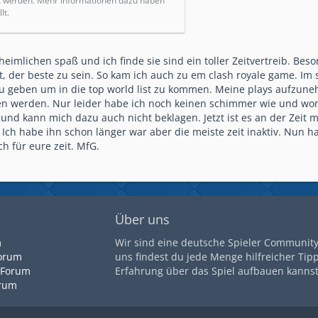
t werden. Mehr Informationen dazu haben
lt.
heimlichen spaß und ich finde sie sind ein toller Zeitvertreib. Be
, der beste zu sein. So kam ich auch zu em clash royale game. Im s
zu geben um in die top world list zu kommen. Meine plays aufzun
n werden. Nur leider habe ich noch keinen schimmer wie und womit
h und kann mich dazu auch nicht beklagen. Jetzt ist es an der Zeit
h habe ihn schon länger war aber die meiste zeit inaktiv. Nun ha
h für eure zeit. MfG.
Über uns
m
Wir sind eine deutsche Spieler Community 
orum
uns findest du jede Menge hilfreicher Tip
 Forum
Erfahrung über das Spiel aufbauen kannst
orum