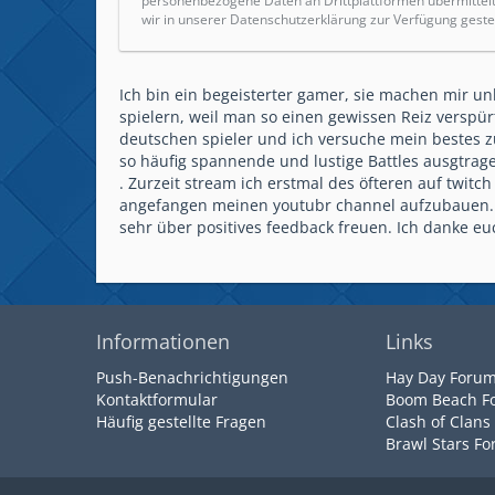
personenbezogene Daten an Drittplattformen übermittel
wir in unserer Datenschutzerklärung zur Verfügung gestel
Ich bin ein begeisterter gamer, sie machen mir un
spielern, weil man so einen gewissen Reiz verspürt
deutschen spieler und ich versuche mein bestes 
so häufig spannende und lustige Battles ausgtrage
. Zurzeit stream ich erstmal des öfteren auf twitc
angefangen meinen youtubr channel aufzubauen. Ic
sehr über positives feedback freuen. Ich danke euc
Informationen
Links
Push-Benachrichtigungen
Hay Day Foru
Kontaktformular
Boom Beach F
Häufig gestellte Fragen
Clash of Clans
Brawl Stars F