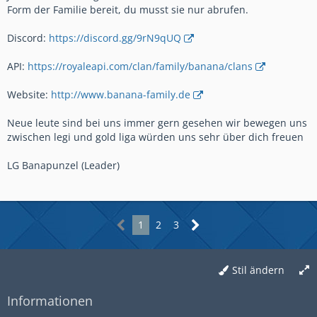
Form der Familie bereit, du musst sie nur abrufen.
Discord:
https://discord.gg/9rN9qUQ
API:
https://royaleapi.com/clan/family/banana/clans
Website:
http://www.banana-family.de
Neue leute sind bei uns immer gern gesehen wir bewegen uns
zwischen legi und gold liga würden uns sehr über dich freuen
LG Banapunzel (Leader)
1
2
3
Stil ändern
Informationen