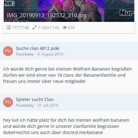
IMG_20190913_192532_310.jpg
177,77 kB
1.142×1.142
618
Suche clan 4812 poki
Punzibaby
9. August 2019
ich würde dich gerne bei meinen Wolfram Bananen begrüßen
dürfen wir sind einer von 18 clans der Bananenfamilie und
freuen uns immer über neue mitglieder
Spieler sucht Clan
Punzibaby
31. Juli 2019
hey lud ich hätte platz für dich bei meinen wolfram bananen
und würde dich gerne in unserer clanfamilie begrüssen
duberreichst uns auch über discord.me/banane