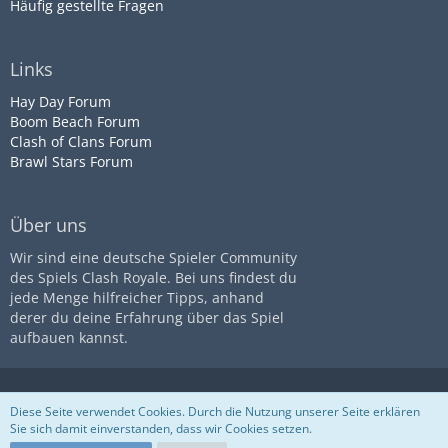
Häufig gestellte Fragen
Links
Hay Day Forum
Boom Beach Forum
Clash of Clans Forum
Brawl Stars Forum
Über uns
Wir sind eine deutsche Spieler Community
des Spiels Clash Royale. Bei uns findest du
jede Menge hilfreicher Tipps, anhand
derer du deine Erfahrung über das Spiel
aufbauen kannst.
Diese Seite ist nicht mit dem
Impressum
Datenschutz
Diese Seite verwendet Cookies. Durch die Nutzung unserer Seite erklären
Unternehmen
Supercell
assoziiert
Nutzungsbestimmungen
Sie sich damit einverstanden, dass wir Cookies setzen.
Community-Software:
WoltLab