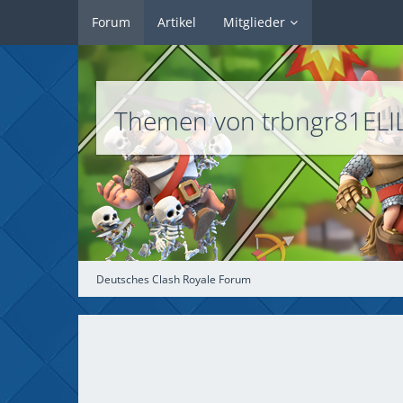
Forum
Artikel
Mitglieder
Themen von trbngr81ELI
Deutsches Clash Royale Forum