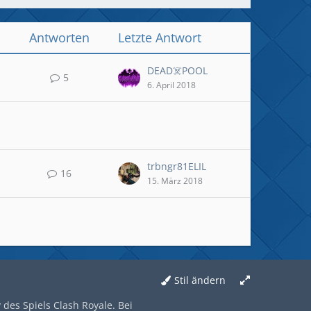
Antworten
Letzte Antwort
DEAD☠️POOL
5
6. April 2018
trbngr81ELIL
16
15. März 2018
Stil ändern
des Spiels Clash Royale. Bei