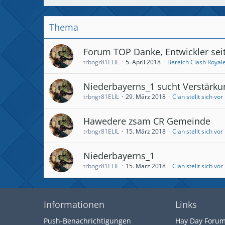
Thema
Forum TOP Danke, Entwickler sei
trbngr81ELIL
5. April 2018
Bereich Clash Royal
Niederbayerns_1 sucht Verstärku
trbngr81ELIL
29. März 2018
Clan stellt sich vor
Hawedere zsam CR Gemeinde
trbngr81ELIL
15. März 2018
Clan stellt sich vor
Niederbayerns_1
trbngr81ELIL
15. März 2018
Clan stellt sich vor
Informationen
Links
Push-Benachrichtigungen
Hay Day Foru