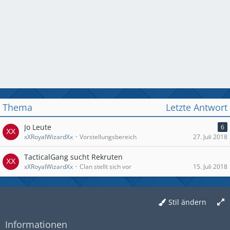
Thema
Letzte Antwort
Jo Leute
6
xXRoyalWizardXx
Vorstellungsbereich
27. Juli 2018
TacticalGang sucht Rekruten
xXRoyalWizardXx
Clan stellt sich vor
15. Juli 2018
Stil ändern
Informationen