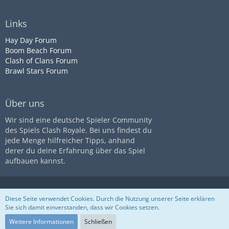
Links
Hay Day Forum
Boom Beach Forum
Clash of Clans Forum
Brawl Stars Forum
Über uns
Wir sind eine deutsche Spieler Community
des Spiels Clash Royale. Bei uns findest du
jede Menge hilfreicher Tipps, anhand
derer du deine Erfahrung über das Spiel
aufbauen kannst.
Diese Seite ist nicht mit dem
Impressum
Datenschutz
Diese Seite verwendet Cookies. Durch die Nutzung unserer Seite erklären
Unternehmen
Supercell
assoziiert
Nutzungsbestimmungen
Sie sich damit einverstanden, dass wir Cookies setzen.
Community-Software:
WoltLab
Suite™
Weitere Informationen
Schließen