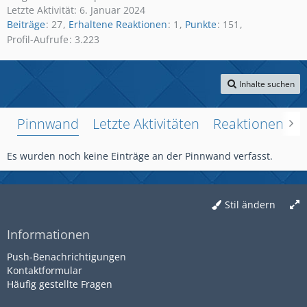
Letzte Aktivität:
6. Januar 2024
Beiträge
27
Erhaltene Reaktionen
1
Punkte
151
Profil-Aufrufe
3.223
Inhalte suchen
Pinnwand
Letzte Aktivitäten
Reaktionen
Ü
Es wurden noch keine Einträge an der Pinnwand verfasst.
Stil ändern
Informationen
Push-Benachrichtigungen
Kontaktformular
Häufig gestellte Fragen