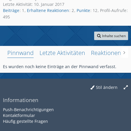
Letzte Aktivität:
10. Januar 2017
Beiträge
1
Erhaltene Reaktionen
2
Punkte
12
Profil-Aufrufe
495
Inhalte suchen
Pinnwand
Letzte Aktivitäten
Reaktionen
Ü
Es wurden noch keine Einträge an der Pinnwand verfasst.
Stil ändern
Informationen
Push-Benachrichtigungen
Kontaktformular
Häufig gestellte Fragen