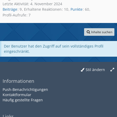
Letzte Aktivität:
4. November 2024
Beiträge
9
Erhaltene Reaktionen
10
Punkte
60
Profil-Aufrufe
7
Inhalte suchen
Der Benutzer hat den Zugriff auf sein vollständiges Profil
eingeschränkt.
Stil ändern
Informationen
Push-Benachrichtigungen
Kontaktformular
Häufig gestellte Fragen
Links