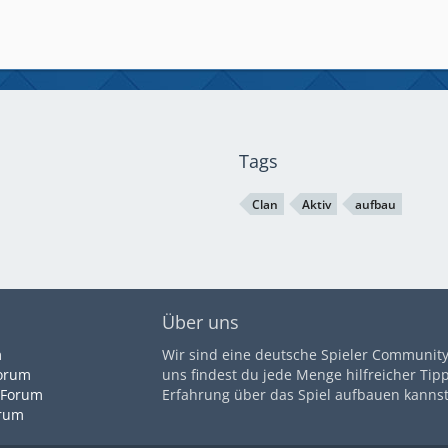
Tags
Clan
Aktiv
aufbau
Über uns
m
Wir sind eine deutsche Spieler Community 
orum
uns findest du jede Menge hilfreicher Tip
 Forum
Erfahrung über das Spiel aufbauen kannst
orum