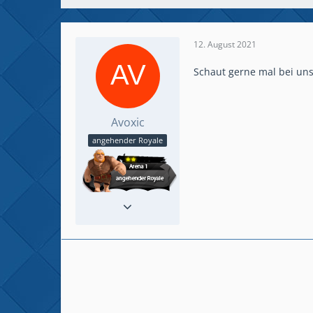
12. August 2021
Schaut gerne mal bei unse
Avoxic
angehender Royale
Beiträge
1
Spielerlevel
13