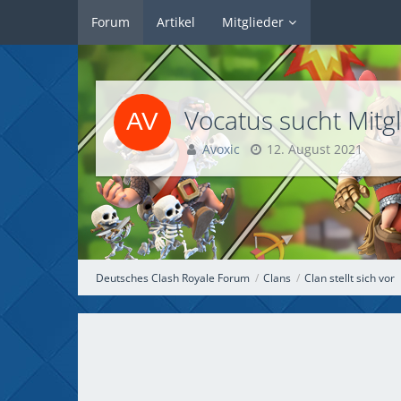
Forum
Artikel
Mitglieder
Vocatus sucht Mitgl
Avoxic
12. August 2021
Deutsches Clash Royale Forum
Clans
Clan stellt sich vor