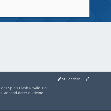
Stil ändern
des Spiels Clash Royale. Bei
ps, anhand derer du deine
.