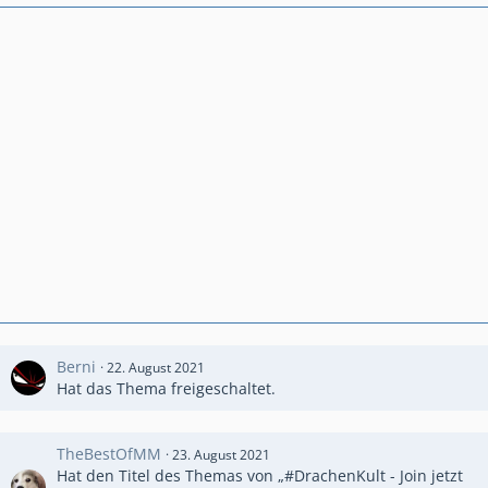
Tritt unserer Community bei! Alle Informationen findest du
hier:
https://drachenkult.com/clash-royale/
Berni
22. August 2021
Hat das Thema freigeschaltet.
TheBestOfMM
23. August 2021
Hat den Titel des Themas von „#DrachenKult - Join jetzt