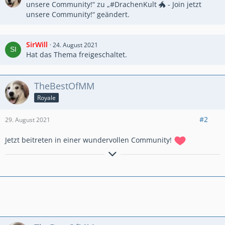
unsere Community!“ zu „#DrachenKult 🐲 - Join jetzt
unsere Community!“ geändert.
SirWill
24. August 2021
Hat das Thema freigeschaltet.
TheBestOfMM
Royale
#2
29. August 2021
Jetzt beitreten in einer wundervollen Community!
Grüße Maxi
Owner #DrachenKult
Discord
Community!
Tritt unserer Community bei! Alle Informationen findest du
hier:
https://drachenkult.com/clash-royale/