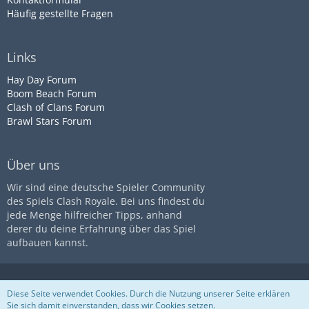
Häufig gestellte Fragen
Links
Hay Day Forum
Boom Beach Forum
Clash of Clans Forum
Brawl Stars Forum
Über uns
Wir sind eine deutsche Spieler Community
des Spiels Clash Royale. Bei uns findest du
jede Menge hilfreicher Tipps, anhand
derer du deine Erfahrung über das Spiel
aufbauen kannst.
Diese Seite ist nicht mit dem
Impressum
Datenschutz
Diese Seite verwendet Cookies. Durch die Nutzung unserer Seite erklären
Unternehmen
Supercell
assoziiert
Nutzungsbestimmungen
Sie sich damit einverstanden, dass wir Cookies setzen.