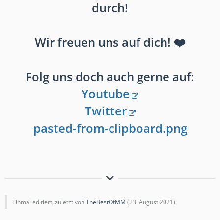
durch!
Wir freuen uns auf dich! ❤️
Folg uns doch auch gerne auf:
Youtube
Twitter
pasted-from-clipboard.png
Grüße Maxi
Einmal editiert, zuletzt von
TheBestOfMM
(
23. August 2021
)
Owner #DrachenKult
Discord
Community!