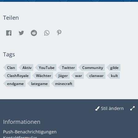
Teilen
Tags
Clan
Aktiv
YouTube
Twitter
Community
gilde
ClashRoyale
Wächter
Jäger
war
clanwar
kult
endgame
lategame
minecraft
Stil ändern
Informationen
Push-Benachrichtigungen
Kontaktformular