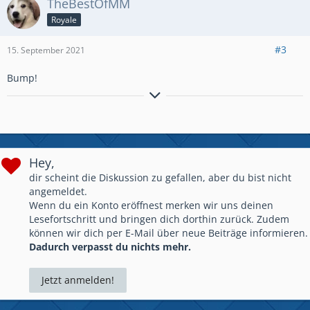
TheBestOfMM
Royale
#3
15. September 2021
Bump!
Grüße Maxi
Owner #DrachenKult
Discord
Community!
Tritt unserer Community bei! Alle Informationen findest du
Hey,
hier:
https://drachenkult.com/clash-royale/
dir scheint die Diskussion zu gefallen, aber du bist nicht
angemeldet.
Wenn du ein Konto eröffnest merken wir uns deinen
Lesefortschritt und bringen dich dorthin zurück. Zudem
können wir dich per E-Mail über neue Beiträge informieren.
Dadurch verpasst du nichts mehr.
Jetzt anmelden!