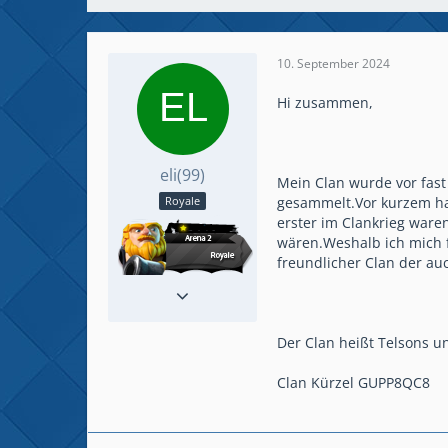
10. September 2024
Hi zusammen,
eli(99)
Mein Clan wurde vor fas
gesammelt.Vor kurzem hat
Royale
erster im Clankrieg ware
wären.Weshalb ich mich f
freundlicher Clan der auc
Beiträge
7
Spielerlevel
46
Der Clan heißt Telsons un
Clan Kürzel GUPP8QC8