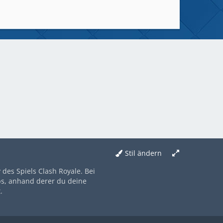
Stil ändern
des Spiels Clash Royale. Bei
ps, anhand derer du deine
.