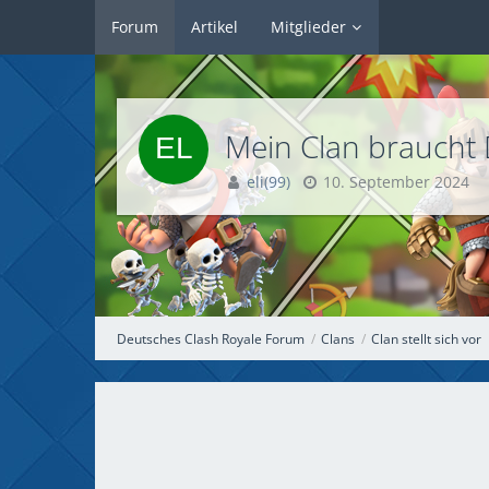
Forum
Artikel
Mitglieder
Mein Clan braucht D
eli(99)
10. September 2024
Deutsches Clash Royale Forum
Clans
Clan stellt sich vor