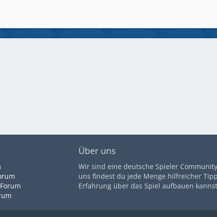
Über uns
m
Wir sind eine deutsche Spieler Community 
orum
uns findest du jede Menge hilfreicher Tip
 Forum
Erfahrung über das Spiel aufbauen kannst
orum