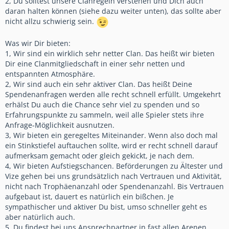
2, Du solltest unsere Clanregeln verstehen und Dich auch
daran halten können (siehe dazu weiter unten), das sollte aber
nicht allzu schwierig sein.
Was wir Dir bieten:
1, Wir sind ein wirklich sehr netter Clan. Das heißt wir bieten
Dir eine Clanmitgliedschaft in einer sehr netten und
entspannten Atmosphäre.
2, Wir sind auch ein sehr aktiver Clan. Das heißt Deine
Spendenanfragen werden alle recht schnell erfüllt. Umgekehrt
erhälst Du auch die Chance sehr viel zu spenden und so
Erfahrungspunkte zu sammeln, weil alle Spieler stets ihre
Anfrage-Möglichkeit ausnutzen.
3, Wir bieten ein geregeltes Miteinander. Wenn also doch mal
ein Stinkstiefel auftauchen sollte, wird er recht schnell darauf
aufmerksam gemacht oder gleich gekickt, je nach dem.
4, Wir bieten Aufstiegschancen. Beförderungen zu Ältester und
Vize gehen bei uns grundsätzlich nach Vertrauen und Aktivität,
nicht nach Trophäenanzahl oder Spendenanzahl. Bis Vertrauen
aufgebaut ist, dauert es natürlich ein bißchen. Je
sympathischer und aktiver Du bist, umso schneller geht es
aber natürlich auch.
5, Du findest bei uns Ansprechpartner in fast allen Arenen.