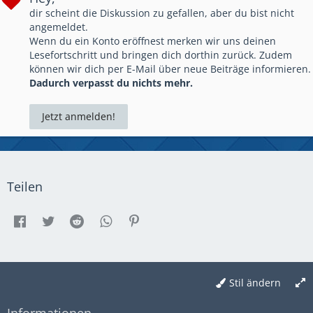
Captain Joey Stats:
dir scheint die Diskussion zu gefallen, aber du bist nicht
Momentanes Level: 12
angemeldet.
Max. Trophäen: 4.679
Wenn du ein Konto eröffnest merken wir uns deinen
Lesefortschritt und bringen dich dorthin zurück. Zudem
können wir dich per E-Mail über neue Beiträge informieren.
Dadurch verpasst du nichts mehr.
Jetzt anmelden!
Teilen
Stil ändern