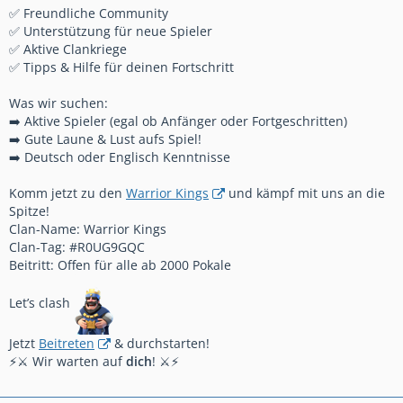
✅ Freundliche Community
✅ Unterstützung für neue Spieler
✅ Aktive Clankriege
✅ Tipps & Hilfe für deinen Fortschritt
Was wir suchen:
➡️ Aktive Spieler (egal ob Anfänger oder Fortgeschritten)
➡️ Gute Laune & Lust aufs Spiel!
➡️ Deutsch oder Englisch Kenntnisse
Komm jetzt zu den
Warrior Kings
und kämpf mit uns an die
Spitze!
Clan-Name: Warrior Kings
Clan-Tag: #R0UG9GQC
Beitritt: Offen für alle ab 2000 Pokale
Let’s clash
Jetzt
Beitreten
& durchstarten!
⚡️⚔️ Wir warten auf
dich
! ⚔️⚡️