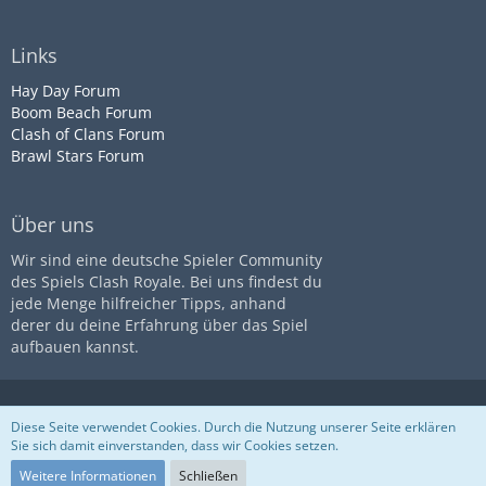
Links
Hay Day Forum
Boom Beach Forum
Clash of Clans Forum
Brawl Stars Forum
Über uns
Wir sind eine deutsche Spieler Community
des Spiels Clash Royale. Bei uns findest du
jede Menge hilfreicher Tipps, anhand
derer du deine Erfahrung über das Spiel
aufbauen kannst.
Diese Seite ist nicht mit dem
Impressum
Datenschutz
Diese Seite verwendet Cookies. Durch die Nutzung unserer Seite erklären
Unternehmen
Supercell
assoziiert
Nutzungsbestimmungen
Sie sich damit einverstanden, dass wir Cookies setzen.
Community-Software:
WoltLab
Suite™
Weitere Informationen
Schließen