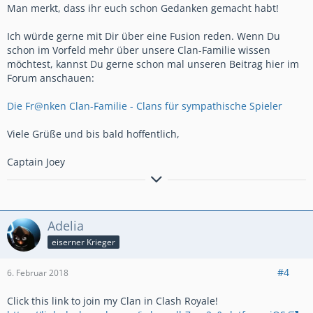
Man merkt, dass ihr euch schon Gedanken gemacht habt!
Ich würde gerne mit Dir über eine Fusion reden. Wenn Du
schon im Vorfeld mehr über unsere Clan-Familie wissen
möchtest, kannst Du gerne schon mal unseren Beitrag hier im
Forum anschauen:
Die Fr@nken Clan-Familie - Clans für sympathische Spieler
Viele Grüße und bis bald hoffentlich,
Captain Joey
Besuche uns auf
http://www.franken-clan.com
Beitrag hier im Forum:
[Top200DE Clan: Fr@nken] Die Fr@nken
Adelia
Clan-Familie - Clans für sympathische Spieler
eiserner Krieger
Wahnsinns-Clans: Fr@nken (#2UCVC2), Fr@nken 2.0 (#GY9QPLL)
und Nürnberg (#V0RRY8) - Auch Du bist willkommen!
#4
6. Februar 2018
Captain Joey Stats:
Click this link to join my Clan in Clash Royale!
Momentanes Level: 12