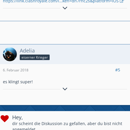
https://link.clashroyale.com/i…ken=dh7rnc2s&platform=iOS
Max. Trophäen: 4.679
epicshockzzcr.weebly.com
EpicShockZz #epicstrong
Adelia
eiserner Krieger
#5
6. Februar 2018
es klingt super!
epicshockzzcr.weebly.com
EpicShockZz #epicstrong
Hey,
dir scheint die Diskussion zu gefallen, aber du bist nicht
angemeldet.