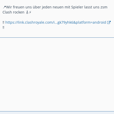
📍Wir freuen uns über jeden neuen mit Spieler lasst uns zsm
Clash rocken 🎸⚡
‼
https://link.clashroyale.com/i…gk79yhk6&platform=android
‼