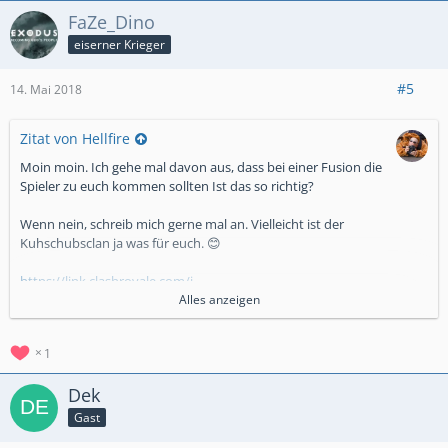
FaZe_Dino
eiserner Krieger
#5
14. Mai 2018
Zitat von Hellfire
Moin moin. Ich gehe mal davon aus, dass bei einer Fusion die
Spieler zu euch kommen sollten Ist das so richtig?
Wenn nein, schreib mich gerne mal an. Vielleicht ist der
Kuhschubsclan ja was für euch. 😊
https://link.clashroyale.com/i…
tzj7hnza&platform=Android
Alles anzeigen
bzw. eben #CPYJU80 als clantag.
1
LG Hell 😊
Dek
Gast
Hallo
da wir unseren nicht aufgeben wollen und selber