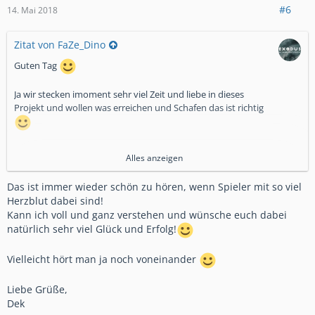
was erreichen wollen mit dem Aufbau lehne ich das Angebot
#6
14. Mai 2018
dankend an
Wir wünschen euch noch viel Erfolg bei eurem Aufbau
Zitat von FaZe_Dino
LG team Exødus
Guten Tag
Ja wir stecken imoment sehr viel Zeit und liebe in dieses
Projekt und wollen was erreichen und Schafen das ist richtig
Leider wollen wir unseren nicht aufgeben und sind auf der
Alles anzeigen
Suche nach Leute die uns begleiten auf diesen Weg
Das ist immer wieder schön zu hören, wenn Spieler mit so viel
Aber Trd danke für dieses Angebot
Herzblut dabei sind!
Kann ich voll und ganz verstehen und wünsche euch dabei
Wünschen euch alles gute und viel Erfolg bei euren Aufbau
natürlich sehr viel Glück und Erfolg!
Vielleicht hört man ja noch voneinander
Lg Team Exødus
Liebe Grüße,
Dek