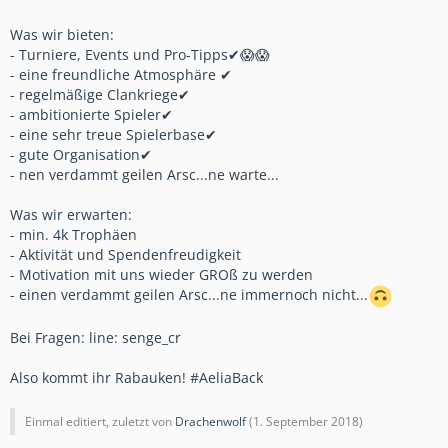
Was wir bieten:
- Turniere, Events und Pro-Tipps✔😱😱
- eine freundliche Atmosphäre ✔
- regelmäßige Clankriege✔
- ambitionierte Spieler✔
- eine sehr treue Spielerbase✔
- gute Organisation✔
- nen verdammt geilen Arsc...ne warte...
Was wir erwarten:
- min. 4k Trophäen
- Aktivität und Spendenfreudigkeit
- Motivation mit uns wieder GROß zu werden
- einen verdammt geilen Arsc...ne immernoch nicht...
Bei Fragen: line: senge_cr
Also kommt ihr Rabauken! #AeliaBack
Einmal editiert, zuletzt von
Drachenwolf
(
1. September 2018
)