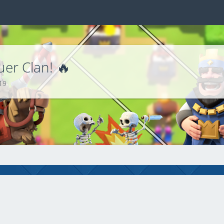
uer Clan! 🔥
19