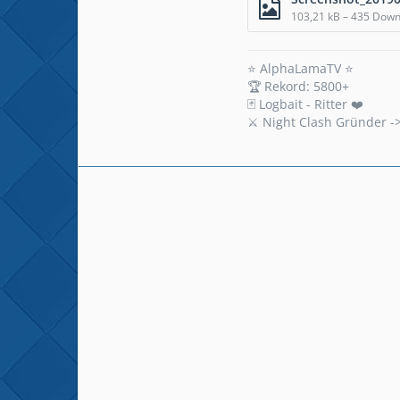
103,21 kB – 435 Dow
⭐ AlphaLamaTV ⭐
🏆 Rekord: 5800+
🃏 Logbait - Ritter ❤️
⚔️ Night Clash Gründer -