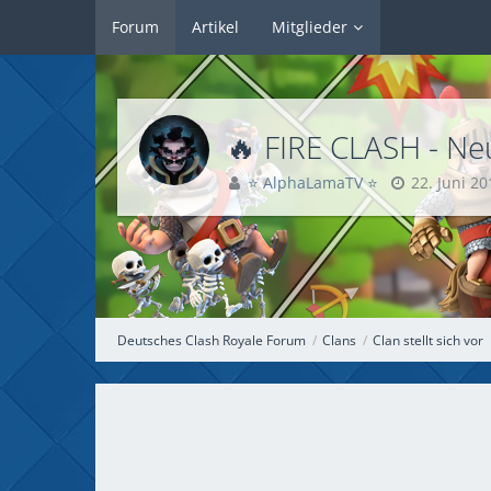
Forum
Artikel
Mitglieder
🔥 FIRE CLASH - Ne
⭐ AlphaLamaTV ⭐
22. Juni 20
Deutsches Clash Royale Forum
Clans
Clan stellt sich vor