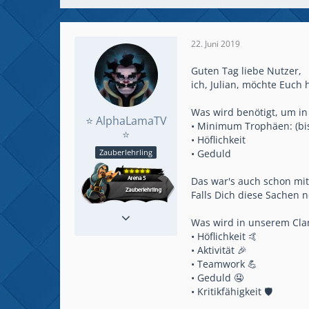
22. Juni 2019
Guten Tag liebe Nutzer,
ich, Julian, möchte Euch 
Was wird benötigt, um i
⭐ AlphaLamaTV
• Minimum Trophäen: (bi
⭐
• Höflichkeit
• Geduld
Zauberlehrling
Das war's auch schon mi
Falls Dich diese Sachen n
Reaktionen
26
Was wird in unserem Cla
Beiträge
67
• Höflichkeit 🤙
• Aktivität 🎉
• Teamwork 💪
• Geduld 🤤
• Kritikfähigkeit 🛡️