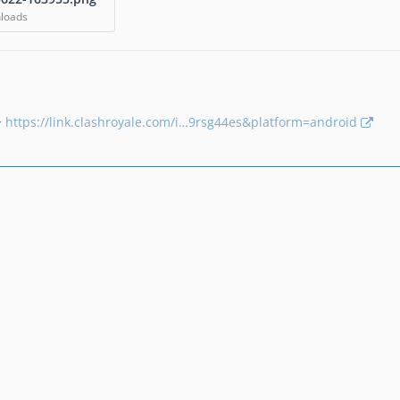
nloads
>
https://link.clashroyale.com/i…9rsg44es&platform=android