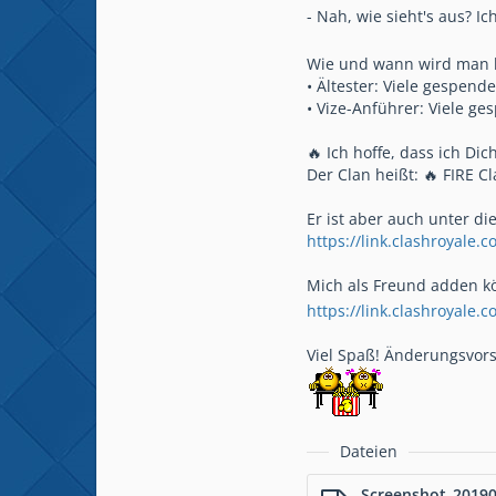
- Nah, wie sieht's aus? I
Wie und wann wird man 
• Ältester: Viele gespende
• Vize-Anführer: Viele ge
🔥 Ich hoffe, dass ich D
Der Clan heißt: 🔥 FIRE Cl
Er ist aber auch unter di
https://link.clashroyale
Mich als Freund adden kö
https://link.clashroyal
Viel Spaß! Änderungsvors
Dateien
Screenshot_2019