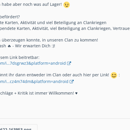
ch habe aber noch was auf Lager!
befördert?
te Karten, Aktivität und viel Beteiligung an Clankriegen
spendete Karten, Aktivität, viel Beteiligung an Clankriegen, Vertrau
ich überzeugen konnte, in unseren Clan zu kommen!
ash 🔥 - Wir erwarten Dich :)!
esem Link beitretbar:
.com/i…7dsgrwz3&platform=android
nnt ihr dann entweder im Clan oder auch hier per Link!
:
e.com/i…cz4m74dm&platform=android
chläge + Kritik ist immer Willkommen! ♥️
0622-163953.png