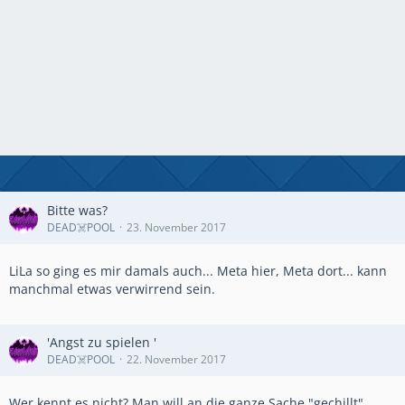
Bitte was?
DEAD☠️POOL
23. November 2017
LiLa so ging es mir damals auch... Meta hier, Meta dort... kann
manchmal etwas verwirrend sein.
'Angst zu spielen '
DEAD☠️POOL
22. November 2017
Wer kennt es nicht? Man will an die ganze Sache "gechillt"