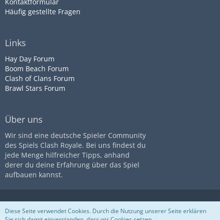
Kontaktformular
Häufig gestellte Fragen
Links
Hay Day Forum
Boom Beach Forum
Clash of Clans Forum
Brawl Stars Forum
Über uns
Wir sind eine deutsche Spieler Community
des Spiels Clash Royale. Bei uns findest du
jede Menge hilfreicher Tipps, anhand
derer du deine Erfahrung über das Spiel
aufbauen kannst.
Diese Seite ist nicht mit dem
Impressum
Datenschutz
Diese Seite verwendet Cookies. Durch die Nutzung unserer Seite erklären
Unternehmen
Supercell
assoziiert
Nutzungsbestimmungen
Sie sich damit einverstanden, dass wir Cookies setzen.