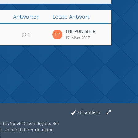
Antworten
Letzte Antwort
THE PUNISHER
5
17. März 2017
Stil ändern
des Spiels Clash Royale. Bei
ps, anhand derer du deine
.