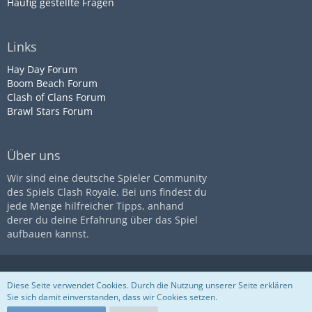
Häufig gestellte Fragen
Links
Hay Day Forum
Boom Beach Forum
Clash of Clans Forum
Brawl Stars Forum
Über uns
Wir sind eine deutsche Spieler Community
des Spiels Clash Royale. Bei uns findest du
jede Menge hilfreicher Tipps, anhand
derer du deine Erfahrung über das Spiel
aufbauen kannst.
Diese Seite ist nicht mit dem
Impressum
Datenschutz
Diese Seite verwendet Cookies. Durch die Nutzung unserer Seite erklären
Unternehmen
Supercell
assoziiert
Nutzungsbestimmungen
Sie sich damit einverstanden, dass wir Cookies setzen.
Community-Software:
WoltLab