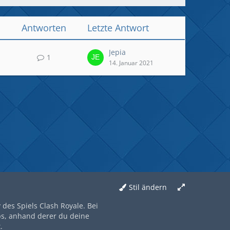
Antworten
Letzte Antwort
Jepia
1
14. Januar 2021
Stil ändern
des Spiels Clash Royale. Bei
ps, anhand derer du deine
.