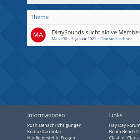
Thema
DirtySounds sucht aktive Member
Matze98
5. Januar 2021
Clan stellt sich vor
Informationen
Links
Push-Benachrichtigungen
Hay Day Foru
Kontaktformular
Boom Beach F
Häufig gestellte Fragen
Clash of Clans