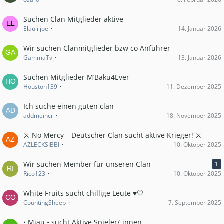
Suchen Clan Mitglieder aktive
Elauiiijoe
14. Januar 2026
Wir suchen Clanmitglieder bzw co Anführer
GammaTv
13. Januar 2026
Suchen Mitglieder M‘Baku4Ever
Houston139
11. Dezember 2025
Ich suche einen guten clan
addmeincr
18. November 2025
⚔️ No Mercy – Deutscher Clan sucht aktive Krieger! ⚔️
AZLECKSIBBI
10. Oktober 2025
Wir suchen Member für unseren Clan
1
Rico123
10. Oktober 2025
White Fruits sucht chillige Leute ♥️🤍
CountingSheep
7. September 2025
• Miau • sucht Aktive Spieler/-innen