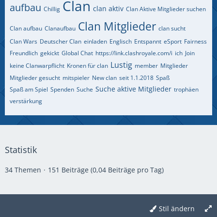
Clan
aufbau
clan aktiv
Chillig
Clan Aktive Mitglieder suchen
Clan Mitglieder
Clan aufbau
Clanaufbau
clan sucht
Clan Wars
Deutscher Clan
einladen
Englisch
Entspannt
eSport
Fairness
Freundlich
gekickt
Global Chat
https://link.clashroyale.com/i
ich
Join
Lustig
keine Clanwarpflicht
Kronen für clan
member
Mitglieder
Mitglieder gesucht
mitspieler
New clan
seit 1.1.2018
Spaß
Suche aktive Mitglieder
Spaß am Spiel
Spenden
Suche
trophäen
verstärkung
Statistik
34 Themen
151 Beiträge (0,04 Beiträge pro Tag)
Stil ändern