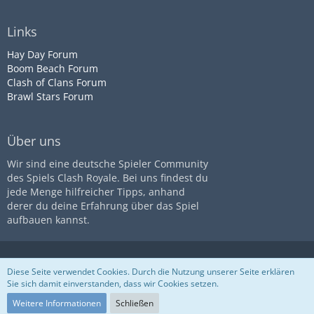
Links
Hay Day Forum
Boom Beach Forum
Clash of Clans Forum
Brawl Stars Forum
Über uns
Wir sind eine deutsche Spieler Community
des Spiels Clash Royale. Bei uns findest du
jede Menge hilfreicher Tipps, anhand
derer du deine Erfahrung über das Spiel
aufbauen kannst.
Diese Seite ist nicht mit dem
Impressum
Datenschutz
Diese Seite verwendet Cookies. Durch die Nutzung unserer Seite erklären
Unternehmen
Supercell
assoziiert
Nutzungsbestimmungen
Sie sich damit einverstanden, dass wir Cookies setzen.
Community-Software:
WoltLab
Suite™
Weitere Informationen
Schließen