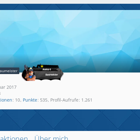
aumeister
nuar 2017
3
tionen
10
Punkte
535
Profil-Aufrufe
1.261
aktionen
Über mich