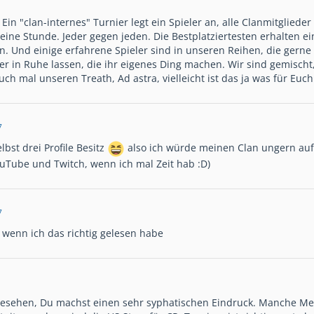
? Ein "clan-internes" Turnier legt ein Spieler an, alle Clanmitglie
 eine Stunde. Jeder gegen jeden. Die Bestplatziertesten erhalten e
. Und einige erfahrene Spieler sind in unseren Reihen, die gerne
ler in Ruhe lassen, die ihr eigenes Ding machen. Wir sind gemisch
Such mal unseren Treath, Ad astra, vielleicht ist das ja was für Euch
7
lbst drei Profile Besitz
also ich würde meinen Clan ungern auf
uTube und Twitch, wenn ich mal Zeit hab :D)
7
8 wenn ich das richtig gelesen habe
gesehen, Du machst einen sehr syphatischen Eindruck. Manche Me