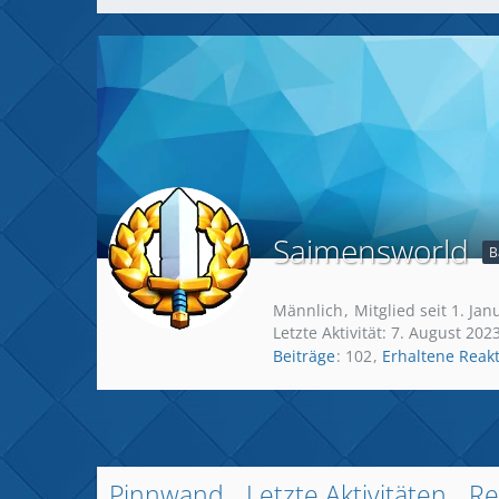
Saimensworld
B
Männlich
Mitglied seit 1. Ja
Letzte Aktivität:
7. August 202
Beiträge
102
Erhaltene Reak
Pinnwand
Letzte Aktivitäten
Re