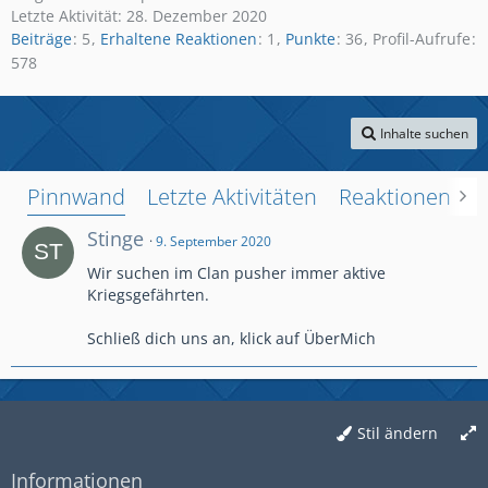
Letzte Aktivität:
28. Dezember 2020
Beiträge
5
Erhaltene Reaktionen
1
Punkte
36
Profil-Aufrufe
578
Inhalte suchen
Pinnwand
Letzte Aktivitäten
Reaktionen
Ü
Stinge
9. September 2020
Wir suchen im Clan pusher immer aktive
Kriegsgefährten.
Schließ dich uns an, klick auf ÜberMich
Stil ändern
Informationen