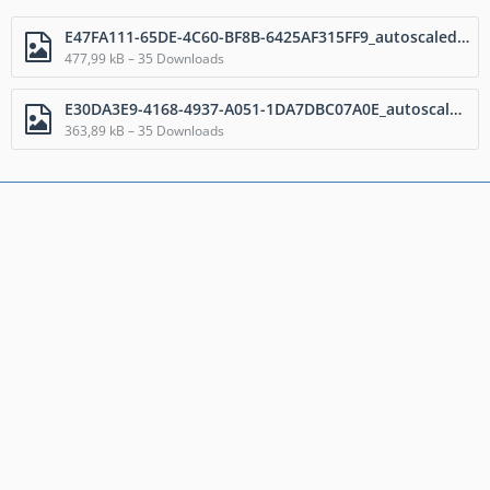
E47FA111-65DE-4C60-BF8B-6425AF315FF9_autoscaled.png
477,99 kB – 35 Downloads
E30DA3E9-4168-4937-A051-1DA7DBC07A0E_autoscaled.png
363,89 kB – 35 Downloads