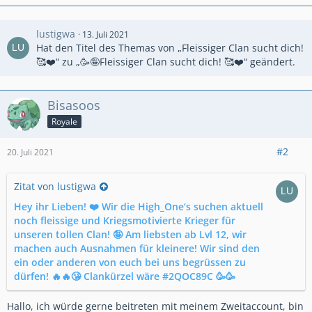
lustigwa
13. Juli 2021
Hat den Titel des Themas von „Fleissiger Clan sucht dich!
🥰❤️“ zu „🥳🤪Fleissiger Clan sucht dich! 🥰❤️“ geändert.
Bisasoos
Royale
#2
20. Juli 2021
Zitat von lustigwa
Hey ihr Lieben! ❤️ Wir die High_One‘s suchen aktuell
noch fleissige und Kriegsmotivierte Krieger für
unseren tollen Clan! 🤪 Am liebsten ab Lvl 12, wir
machen auch Ausnahmen für kleinere! Wir sind den
ein oder anderen von euch bei uns begrüssen zu
dürfen! 🔥🔥😘 Clankürzel wäre #2QOC89C 🥳🥳
Hallo, ich würde gerne beitreten mit meinem Zweitaccount, bin