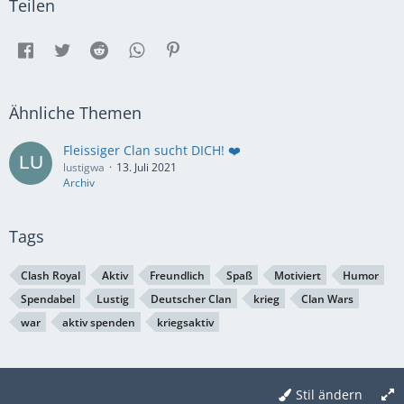
Teilen
Ähnliche Themen
Fleissiger Clan sucht DICH! ❤️
lustigwa
13. Juli 2021
Archiv
Tags
Clash Royal
Aktiv
Freundlich
Spaß
Motiviert
Humor
Spendabel
Lustig
Deutscher Clan
krieg
Clan Wars
war
aktiv spenden
kriegsaktiv
Stil ändern