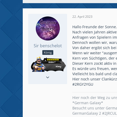
22. April 2023
Hallo Freunde der Sonne.
Nach vielen Jahren aktiv
Anfragen von Spielern im
Dennoch wollen wir, waru
Sir benschelot
Von daher ergibt sich be
Wenn wir weiter "ausgemi
König
Kern von Süchtigen, der 
Dieser Kern zockt aktiv 
Es würde uns freuen, w
Vielleicht bis bald und c
Reaktionen
380
Hier noch unser Clankürz
Beiträge
437
#2RGY2YGU
Hier noch der Weg zu un
*German Galaxy*
Besucht uns unter Germ
GermanGalaxy 2 #2JRCU