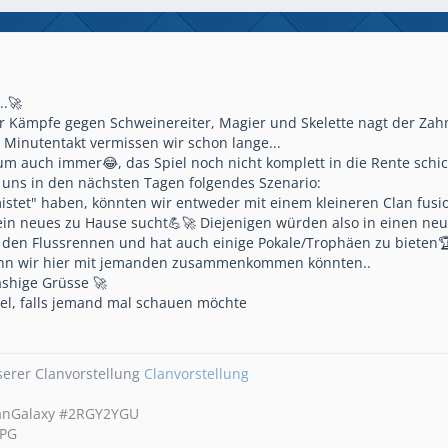
..🚀
er Kämpfe gegen Schweinereiter, Magier und Skelette nagt der Zah
 Minutentakt vermissen wir schon lange...
m auch immer😂, das Spiel noch nicht komplett in die Rente schic
i uns in den nächsten Tagen folgendes Szenario:
stet" haben, könnten wir entweder mit einem kleineren Clan fusion
ein neues zu Hause sucht💪🚀 Diejenigen würden also in einen ne
in den Flussrennen und hat auch einige Pokale/Trophäen zu bieten
enn wir hier mit jemanden zusammenkommen könnten..
lashige Grüsse 🚀
el, falls jemand mal schauen möchte
serer Clanvorstellung
Clanvorstellung
anGalaxy #2RGY2YGU
LPG