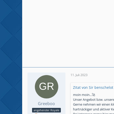
11. Juli 2023
Zitat von Sir benschelot
moin moin...🚀
Unser Angebot bzw. unsere 
Greeboo
Gerne nehmen wir einen kle
hartnäckiger und aktiver Ke
angehender Royale
Bei Interesse gerne hier me