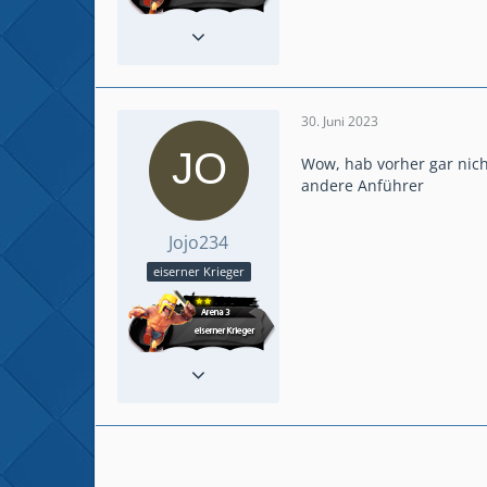
Beiträge
16
Clan
#Comeback KaTa
30. Juni 2023
Wow, hab vorher gar nich
andere Anführer
Jojo234
eiserner Krieger
Beiträge
16
Clan
#Comeback KaTa