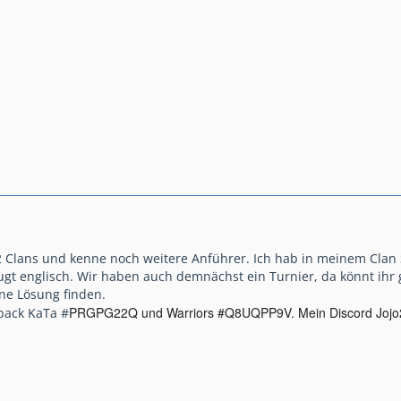
 2 Clans und kenne noch weitere Anführer. Ich hab in meinem Clan S
ugt englisch. Wir haben auch demnächst ein Turnier, da könnt ihr 
ine Lösung finden.
PRGPG22Q und Warriors #
Q8UQPP9V. Mein Discord Joj
back KaTa #