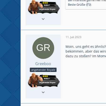
Beste Grüße ✌🚀
Beiträge
5
Spielerlevel
17
Clan
Mistkerle
11. Juli 2023
Moin, uns geht es ähnlic
bekommen, aber das wird 
dazu zu stoßen? Im Mome
Greeboo
angehender Royale
Beiträge
5
Spielerlevel
17
Clan
Mistkerle