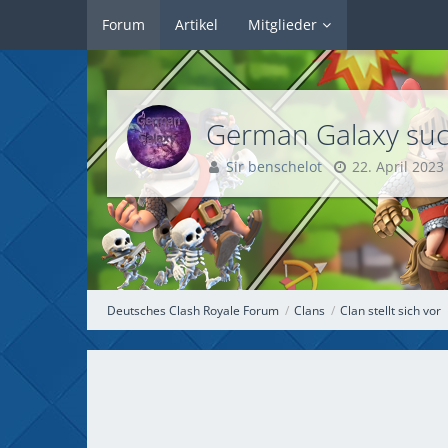
Forum
Artikel
Mitglieder
German Galaxy suc
Sir benschelot
22. April 2023
Deutsches Clash Royale Forum
Clans
Clan stellt sich vor