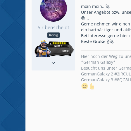
moin moin...🚀
Unser Angebot bzw. unser
😫...
Gerne nehmen wir einen 
Sir benschelot
ein hartnäckiger und akti
Bei Interesse gerne hier 
König
Beste Grüße ✌🚀
Hier noch der Weg zu un
Reaktionen
380
*German Galaxy*
Beiträge
437
Besucht uns unter Germ
GermanGalaxy 2 #2JRCU
GermanGalaxy 3 #8QG8L