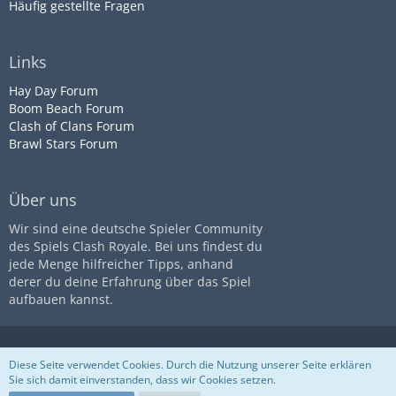
Häufig gestellte Fragen
Links
Hay Day Forum
Boom Beach Forum
Clash of Clans Forum
Brawl Stars Forum
Über uns
Wir sind eine deutsche Spieler Community
des Spiels Clash Royale. Bei uns findest du
jede Menge hilfreicher Tipps, anhand
derer du deine Erfahrung über das Spiel
aufbauen kannst.
Diese Seite ist nicht mit dem
Impressum
Datenschutz
Diese Seite verwendet Cookies. Durch die Nutzung unserer Seite erklären
Unternehmen
Supercell
assoziiert
Nutzungsbestimmungen
Sie sich damit einverstanden, dass wir Cookies setzen.
Community-Software:
WoltLab