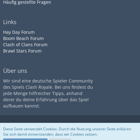
Häufig gestellte Fragen
Links
Hay Day Forum
Boom Beach Forum
Clash of Clans Forum
Brawl Stars Forum
Über uns
Wir sind eine deutsche Spieler Community
des Spiels Clash Royale. Bei uns findest du
jede Menge hilfreicher Tipps, anhand
derer du deine Erfahrung über das Spiel
aufbauen kannst.
Diese Seite ist nicht mit dem
Impressum
Datenschutz
Diese Seite verwendet Cookies. Durch die Nutzung unserer Seite erklären
Unternehmen
Supercell
assoziiert
Nutzungsbestimmungen
Sie sich damit einverstanden, dass wir Cookies setzen.
Community-Software:
WoltLab