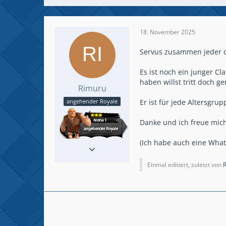
18. November 2025
Servus zusammen jeder d
Es ist noch ein junger C
haben willst tritt doch g
Rimuru
Er ist für jede Altersgrup
angehender Royale
Danke und ich freue mich
(Ich habe auch eine Wha
Beiträge
2
Spielerlevel
33
Einmal editiert, zuletzt von