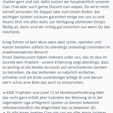
chatten gern und viel, dafür nutzen wir hauptsächlich unseren
Clan Chat aber auch gerne Discord zum voipen, Du wirst meist
schnell jemanden für Doppel oder zum testen finden, bei
wichtigen Spielen schauen garantiert einige von uns zu und
feuern Dich mit allen dafür zur Verfügung stehenden Emojis
fleißig an, darin sind wir richtig gut (natürlich nur wenn Du das
möchtest).
Krieg führen ist kein Muss wäre aber schön, spenden und
Karten bestellen solltest Du allerdings unbedingt zumindest im
erwähnenswerten Bereich!
Einen Zweitaccount haben mehrere unter uns, das ist also im
Grunde kein Problem - unsere Erfahrung zeigt allerdings, dass
es wichtig ist die beiden Accounts auf verschiedenen Geräten
zu betreiben, da das Verbinden so natürlich einfacher,
schneller und am Ende zuverlässiger erfolgt 😉 und darum
wär's schon eine Bitte das auch so einzurichten.
🔸4300 Trophäen und Level 12 ist Mindestanforderung (Wer
das nicht ganz erfüllt aber trotzdem der Meinung ist in der
Legendären Liga erfolgreich spielen zu können bekommt
selbstverständlich die Möglichkeit das zu beweisen 😉) .
🔸 Es gibt einen zweiten Clan von uns wo alles etwas lockerer