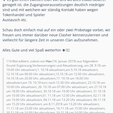
geregelt ist, die Zugangsvoraussetzungen deutlich niedriger
sind und mit welchem wir ständig Kontakt haben wegen
Tokenhandel und Spieler
Austausch etc.
Schau doch einfach mal auf ein oder zwei Probetage vorbei, wir
freuen uns immer darüber neue Clasher kennenzulernen und
vielleicht für längere Zeit in unseren Clan aufzunehmen.
Alles Gute und viel Spaß weiterhin 🍀✌🏻
114 Mal editiert, zuletzt von
Hax
(
16. Januar 2019
) aus folgendem
Grund: Ergänzung,Verbesserungen und Aktualisierung, am 28. 9.18 um
19.00 Uhr aktualisiert,1. 10.18 aktualisiert,am 5.10.18 aktualisiert,
12.10.18 um 08.00 Uhr aktualisiert,13.10.18 um 12.00 Uhr aktualisiert,
14.10.18 um 20.00 Uhr, aktualisiert,17. 10.18 um 18.00 Uhr
aktualisiert,am 19. 10.18 kurz nach 12.30 Uhr aktualisiert, 23.10.18 um
10.00 Uhr aktualisiert, 26. 10.18 um 07.00 Uhr aktualisiert, am 27.10.18
um 18.00 Uhr aktualisiert, 30.10.18 um 19.00 Uhr aktualisiert, 31.10.18
um 10.00 Uhr aktualisiert,01. 11.18 um 12.00 Uhr aktualisiert, 02.11.18
um 15.00 Uhr aktualisiert, 04.11.18 um 13.20 Uhr aktualisiert, 06.11.18
um 15.20 Uhr aktualisiert, am 8.11.2018 um 13.20 Uhr aktualisiert,
11.11.18 um 23.00 Uhr aktualisiert, 16.11.18 um 15.00 Uhr aktualisiert,
20.11.18 um 14.00 Uhr aktualisiert, 24.11.18 um 14.00 Uhr aktualisiert,