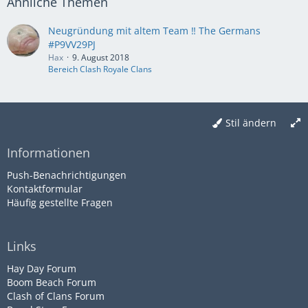
Ähnliche Themen
Neugründung mit altem Team ‼️ The Germans
#P9VV29PJ
Hax
9. August 2018
Bereich Clash Royale Clans
Stil ändern
Informationen
Push-Benachrichtigungen
Kontaktformular
Häufig gestellte Fragen
Links
Hay Day Forum
Boom Beach Forum
Clash of Clans Forum