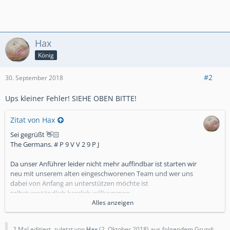
Hax
König
#2
30. September 2018
Ups kleiner Fehler! SIEHE OBEN BITTE!
Zitat von Hax
Sei gegrüßt 👋🏻
The Germans. # P 9 V V 2 9 P J
Da unser Anführer leider nicht mehr auffindbar ist starten wir
neu mit unserem alten eingeschworenen Team und wer uns
dabei von Anfang an unterstützen möchte ist
selbstverständlich herzlich willkommen.
⛔ALLE aktiven 41 Mitspieler sind geschlossen, aus der Gold
Alles anzeigen
Liga 2 wo wir bereits bei 2288 Trophäen stehen, zum
Neuanfang mitgekommen ‼️ Ich glaube das sagt genug über
2 Mal editiert, zuletzt von
Hax
(
2. Oktober 2018
) aus folgendem Grund: