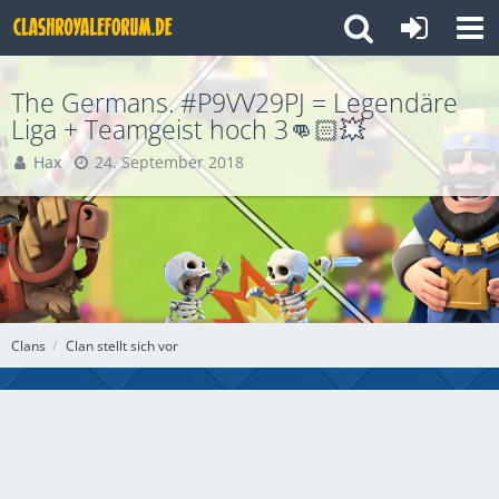
The Germans. #P9VV29PJ = Legendäre
Liga + Teamgeist hoch 3👊🏻💥
Hax
24. September 2018
Clans
Clan stellt sich vor