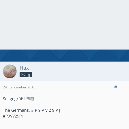
Hax
König
#1
24. September 2018
Sei gegrüßt 👋🏻
The Germans. # P 9 V V 2 9 P J
#P9VV29PJ